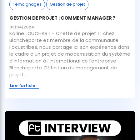
Témoignages
Gestion de projet
GESTION DE PROJET : COMMENT MANAGER ?
08/04/2024
Karine LOUCHART - Cheffe de projet IT chez
Blancheporte et membre de la communauté
Focustribes, nous partage ici son expérience dans
le cadre d'un projet de modernisation du système
d'information à l'international de l'entreprise
Blancheporte. Définition du management de
projet...
Lire l'article