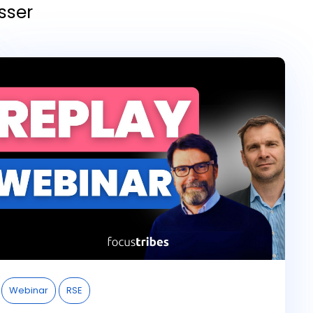
sser
Webinar
RSE