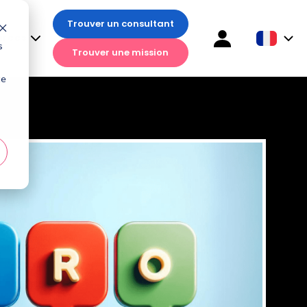
Trouver un consultant
Trouver un consultant
ces
urces
s
Trouver une mission
Trouver une mission
te