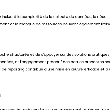
RO incluent la complexité de la collecte de données, la néces
ment et le manque de ressources peuvent également freiner
roche structurée et de s'appuyer sur des solutions pratiques.
onnées, et l'engagement proactif des parties prenantes sont
de reporting contribue à une mise en œuvre efficace et à 
s
treprises de naviguer dans un environnement réglementaire c