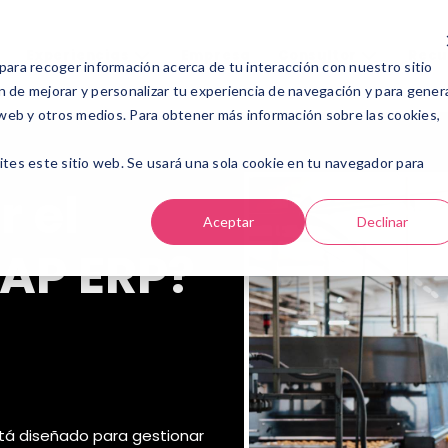
Experiencias
Empresa
Consultor
Recur
Experiencias
Empresa
Consultor
Recu
para recoger información acerca de tu interacción con nuestro sitio
n de mejorar y personalizar tu experiencia de navegación y para gener
o web y otros medios. Para obtener más información sobre las cookies,
ites este sitio web. Se usará una sola cookie en tu navegador para
r el
Aceptar
Declinar
SAP ERP?
stá diseñado para gestionar