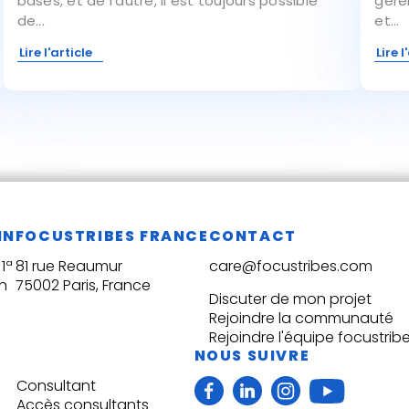
bases, et de l'autre, il est toujours possible
gére
de...
et...
Lire l'article
Lire l
IN
FOCUSTRIBES FRANCE
CONTACT
1ª
81 rue Reaumur
care@focustribes.com
n
75002 Paris, France
Discuter de mon projet
Rejoindre la communauté
Rejoindre l'équipe focustrib
NOUS SUIVRE
Consultant
Accès consultants