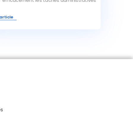
r efficacement les tâches administratives
'article
es