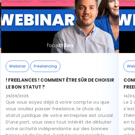
Webinar
Freelancing
Web
! FREELANCES ! COMMENT ÊTRE SÛR DE CHOISIR
COMM
LE BON STATUT ?
FRE
29/09/2025
14/03
Que vous soyez déjà à votre compte ou que
Le 2
vous vouliez passer freelance, le choix du
s'es
statut juridique de votre entreprise est crucial.
thèm
D'une part, vous avez tout intérêt de débuter
en t
votre activité indépendante sur des bonnes
uniq